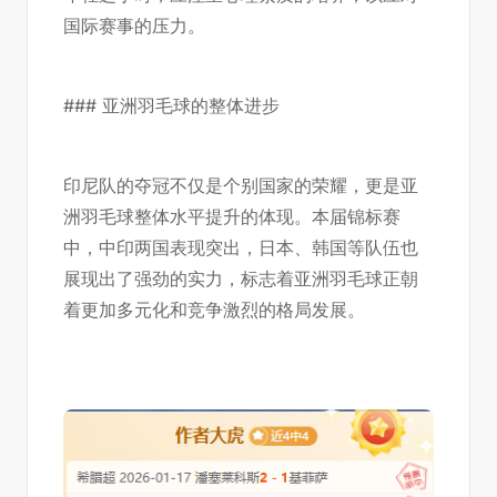
国际赛事的压力。
### 亚洲羽毛球的整体进步
印尼队的夺冠不仅是个别国家的荣耀，更是亚
洲羽毛球整体水平提升的体现。本届锦标赛
中，中印两国表现突出，日本、韩国等队伍也
展现出了强劲的实力，标志着亚洲羽毛球正朝
着更加多元化和竞争激烈的格局发展。