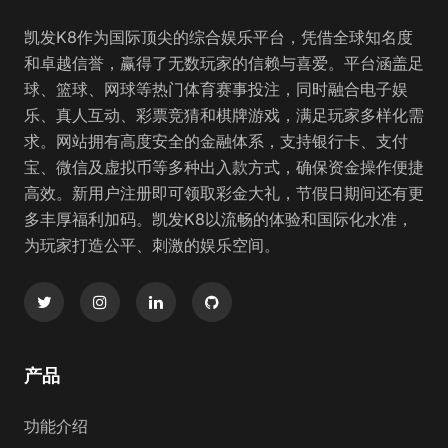
凯发K8作为国际顶尖的综合娱乐平台，凭借全球知名度
和卓越信誉，赢得了无数玩家的信赖与喜爱。平台涵盖足
球、篮球、网球等热门体育赛事投注，同时融合电子娱
乐、真人互动、彩票竞猜和棋牌游戏，满足玩家多样化需
求。网站拥有高度安全的金融体系，支持银行卡、支付
宝、微信及虚拟币等多种出入款方式，确保资金操作便捷
高效。新用户注册即可领取彩金大礼，节假日期间还有更
多丰厚福利加码。凯发K8以流畅的体验和国际化水准，
为玩家打造公平、刺激的娱乐空间。
产品
功能介绍