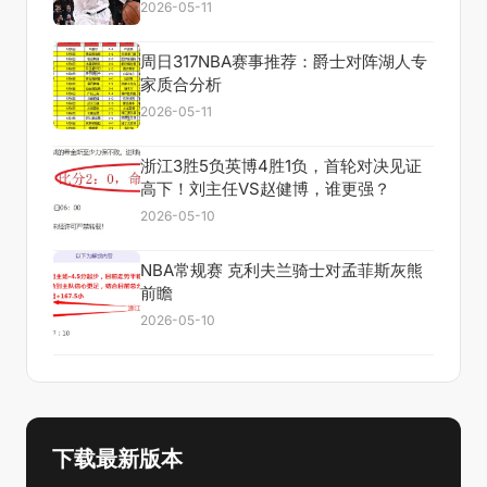
2026-05-11
周日317NBA赛事推荐：爵士对阵湖人专
家质合分析
2026-05-11
浙江3胜5负英博4胜1负，首轮对决见证
高下！刘主任VS赵健博，谁更强？
2026-05-10
NBA常规赛 克利夫兰骑士对孟菲斯灰熊
前瞻
2026-05-10
下载最新版本