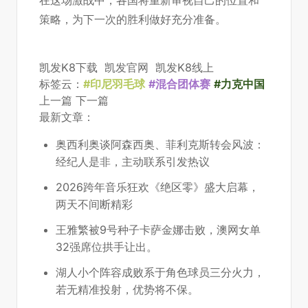
在这场激战中，各国将重新审视自己的位置和
策略，为下一次的胜利做好充分准备。
凯发K8下载
凯发官网
凯发K8线上
标签云：
#印尼羽毛球
#混合团体赛
#力克中国
上一篇
下一篇
最新文章：
奥西利奥谈阿森西奥、菲利克斯转会风波：
经纪人是非，主动联系引发热议
2026跨年音乐狂欢《绝区零》盛大启幕，
两天不间断精彩
王雅繁被9号种子卡萨金娜击败，澳网女单
32强席位拱手让出。
湖人小个阵容成败系于角色球员三分火力，
若无精准投射，优势将不保。