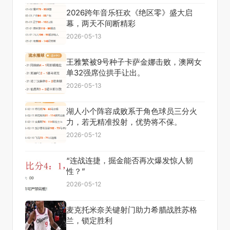
2026跨年音乐狂欢《绝区零》盛大启
幕，两天不间断精彩
2026-05-13
王雅繁被9号种子卡萨金娜击败，澳网女
单32强席位拱手让出。
2026-05-13
湖人小个阵容成败系于角色球员三分火
力，若无精准投射，优势将不保。
2026-05-12
“连战连捷，掘金能否再次爆发惊人韧
性？”
2026-05-12
麦克托米奈关键射门助力希腊战胜苏格
兰，锁定胜利