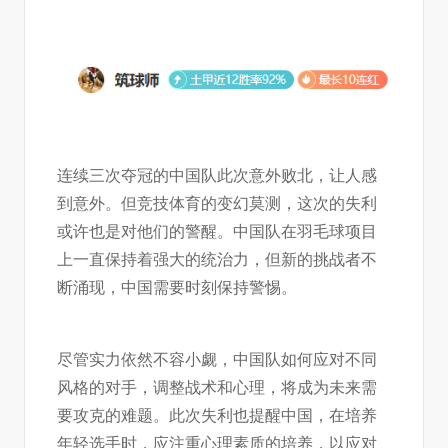
连续三次夺冠的中国队此次意外败北，让人感
到意外。但竞技体育的变幻莫测，这次的失利
或许也是对他们的警醒。中国队在羽毛球项目
上一直保持着强大的统治力，但新的挑战者不
断涌现，中国需要时刻保持警惕。
尽管实力依然不容小觑，中国队如何应对不同
风格的对手，调整战术和心理，将成为未来需
要攻克的难题。此次失利也提醒中国，在培养
年轻选手时，应注重心理素质的培养，以应对