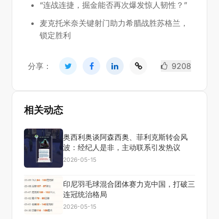
“连战连捷，掘金能否再次爆发惊人韧性？”
麦克托米奈关键射门助力希腊战胜苏格兰，
锁定胜利
分享：
9208
相关动态
奥西利奥谈阿森西奥、菲利克斯转会风
波：经纪人是非，主动联系引发热议
2026-05-15
印尼羽毛球混合团体赛力克中国，打破三
连冠统治格局
2026-05-15