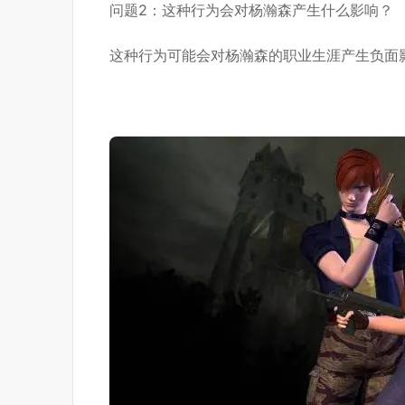
问题2：这种行为会对杨瀚森产生什么影响？
这种行为可能会对杨瀚森的职业生涯产生负面