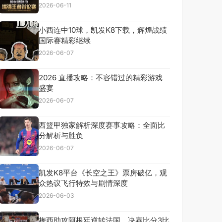
2026-06-11
小西连中10球，凯发K8下载，辉煌战绩
国际赛精彩继续
2026-06-07
2026 直播攻略：不容错过的精彩游戏
盛宴
2026-06-07
西篮甲独家解析深度赛事攻略：全面比
分解析与胜负
2026-06-07
凯发K8平台《长空之王》票房破亿，观
众热议飞行特效与剧情深度
2026-06-03
梅西助攻阿根廷逆转法国，决赛比分3比