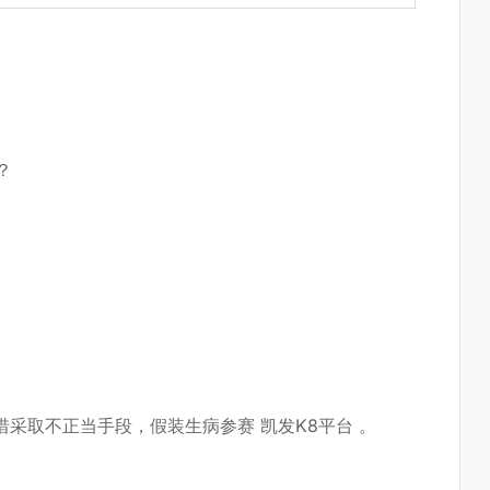
？
惜采取不正当手段，假装生病参赛
凯发K8平台
。