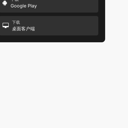
Google Play
下载
桌面客户端