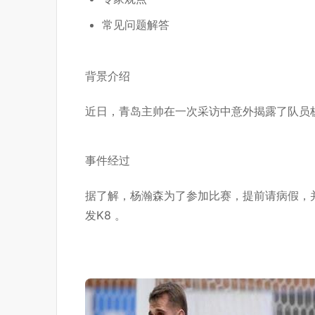
常见问题解答
背景介绍
近日，青岛主帅在一次采访中意外揭露了队员
事件经过
据了解，杨瀚森为了参加比赛，提前请病假，
发K8
。