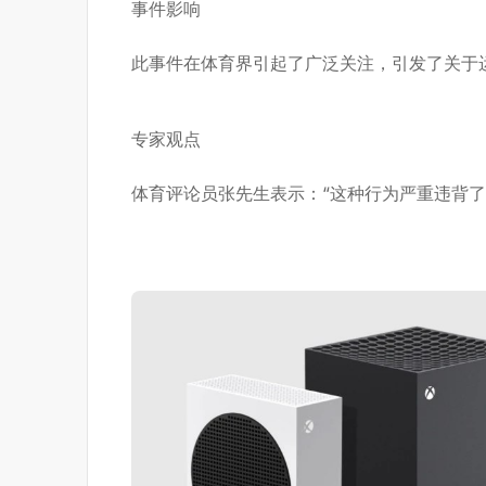
事件影响
此事件在体育界引起了广泛关注，引发了关于
专家观点
体育评论员张先生表示：“这种行为严重违背了