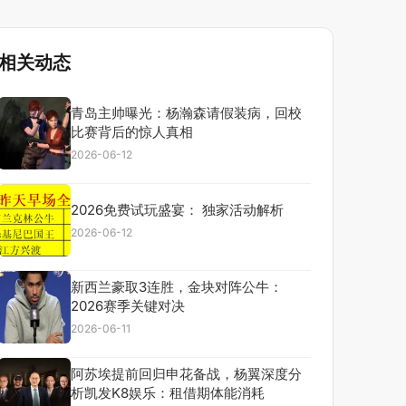
相关动态
青岛主帅曝光：杨瀚森请假装病，回校
比赛背后的惊人真相
2026-06-12
2026免费试玩盛宴： 独家活动解析
2026-06-12
新西兰豪取3连胜，金块对阵公牛：
2026赛季关键对决
2026-06-11
阿苏埃提前回归申花备战，杨翼深度分
析凯发K8娱乐：租借期体能消耗