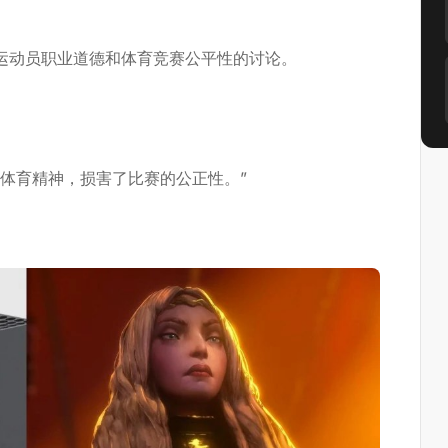
运动员职业道德和体育竞赛公平性的讨论。
体育精神，损害了比赛的公正性。”