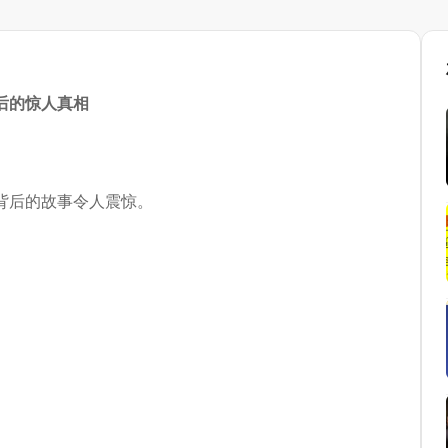
后的惊人真相
背后的故事令人震惊。