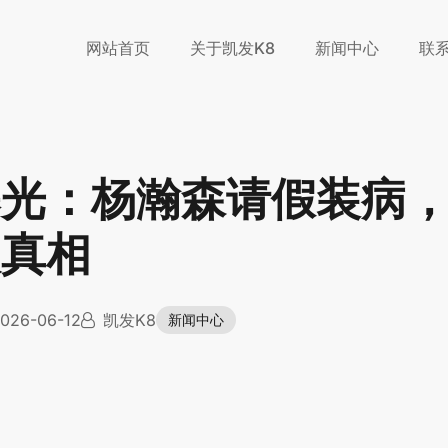
网站首页
关于凯发K8
新闻中心
联
曝光：杨瀚森请假装病
人真相
6-06-12
凯发K8
新闻中心