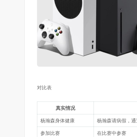
对比表
真实情况
杨瀚森身体健康
杨瀚森请病假，通
参加比赛
在比赛中参赛