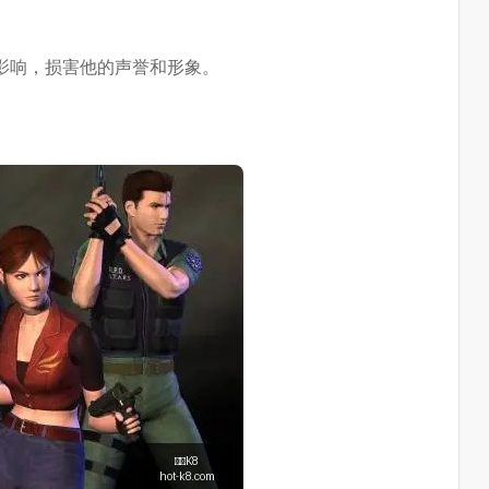
影响，损害他的声誉和形象。