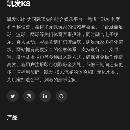
凯发K8
凯发K8作为国际顶尖的综合娱乐平台，凭借全球知名度
和卓越信誉，赢得了无数玩家的信赖与喜爱。平台涵盖足
球、篮球、网球等热门体育赛事投注，同时融合电子娱
乐、真人互动、彩票竞猜和棋牌游戏，满足玩家多样化需
求。网站拥有高度安全的金融体系，支持银行卡、支付
宝、微信及虚拟币等多种出入款方式，确保资金操作便捷
高效。新用户注册即可领取彩金大礼，节假日期间还有更
多丰厚福利加码。凯发K8以流畅的体验和国际化水准，
为玩家打造公平、刺激的娱乐空间。
产品