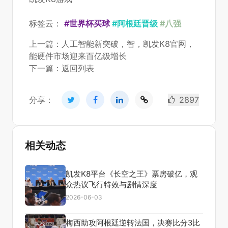
标签云：
#世界杯买球
#阿根廷晋级
#八强
上一篇：人工智能新突破，智，凯发K8官网，
能硬件市场迎来百亿级增长
下一篇：返回列表
分享：
2897
相关动态
凯发K8平台《长空之王》票房破亿，观
众热议飞行特效与剧情深度
2026-06-03
梅西助攻阿根廷逆转法国，决赛比分3比