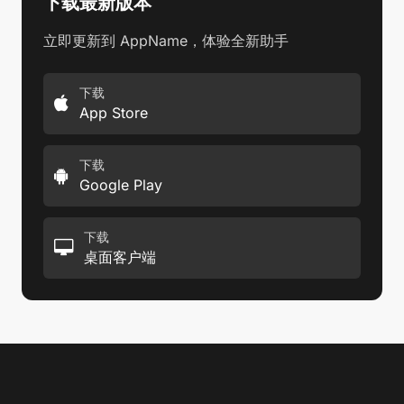
下载最新版本
立即更新到 AppName，体验全新助手
下载
App Store
下载
Google Play
下载
桌面客户端