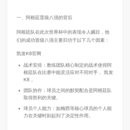
一、阿根廷晋级八强的背后
阿根廷队在此次世界杯中的表现令人瞩目，他
们的成功晋级八强主要归功于以下几个因素：
凯发K8官网
战术安排：教练团队精心制定的战术使得阿
根廷队在比赛中能灵活应对不同对手，
凯发
K8
。
团队协作：球员之间的默契配合是阿根廷队
取得胜利的关键。
球员个人能力：如梅西等核心球员的个人能
力在关键时刻起到了决定性作用。