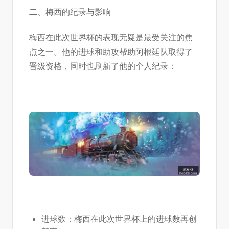
二、梅西的纪录与影响
梅西在此次世界杯的表现无疑是最受关注的焦
点之一。他的进球和助攻帮助阿根廷队取得了
晋级资格，同时也刷新了他的个人纪录：
进球数：梅西在此次世界杯上的进球数再创