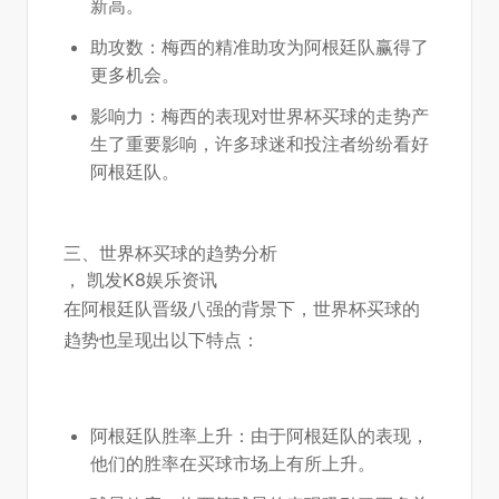
新高。
助攻数：梅西的精准助攻为阿根廷队赢得了
更多机会。
影响力：梅西的表现对世界杯买球的走势产
生了重要影响，许多球迷和投注者纷纷看好
阿根廷队。
三、世界杯买球的趋势分析
，
凯发K8娱乐资讯
在阿根廷队晋级八强的背景下，世界杯买球的
趋势也呈现出以下特点：
阿根廷队胜率上升：由于阿根廷队的表现，
他们的胜率在买球市场上有所上升。