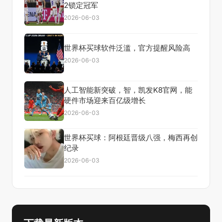
2锁定冠军
2026-06-03
世界杯买球软件泛滥，官方提醒风险高
2026-06-03
人工智能新突破，智，凯发K8官网，能
硬件市场迎来百亿级增长
2026-06-03
世界杯买球：阿根廷晋级八强，梅西再创
纪录
2026-06-03