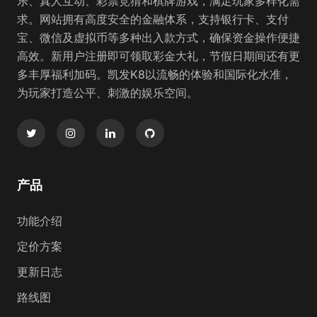
乐、真人互动、彩票竞猜和棋牌游戏，满足玩家多样化需
求。网站拥有高度安全的金融体系，支持银行卡、支付
宝、微信及虚拟币等多种出入款方式，确保资金操作便捷
高效。新用户注册即可领取彩金大礼，节假日期间还有更
多丰厚福利加码。凯发K8以流畅的体验和国际化水准，
为玩家打造公平、刺激的娱乐空间。
产品
功能介绍
定价方案
更新日志
路线图