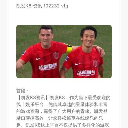
凯发K8 资讯 102232 vfg
首段：
【凯发K8资讯】凯发K8，作为当下最受欢迎的
线上娱乐平台，凭借其卓越的登录体验和丰富
的游戏资源，赢得了广大用户的青睐。凯发登
录口便捷高效，让您轻松畅享在线娱乐的乐
趣。凯发K8线上平台不仅提供了多样化的游戏