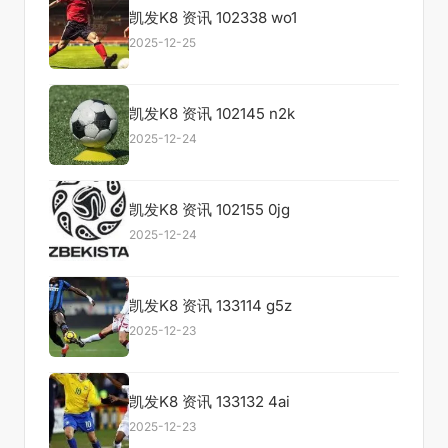
凯发K8 资讯 102338 wo1
2025-12-25
凯发K8 资讯 102145 n2k
2025-12-24
凯发K8 资讯 102155 0jg
2025-12-24
凯发K8 资讯 133114 g5z
2025-12-23
凯发K8 资讯 133132 4ai
2025-12-23