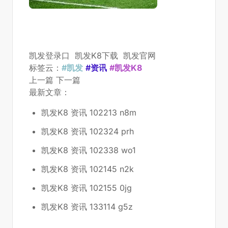
凯发登录口
凯发K8下载
凯发官网
标签云：
#凯发
#资讯
#凯发K8
上一篇
下一篇
最新文章：
凯发K8 资讯 102213 n8m
凯发K8 资讯 102324 prh
凯发K8 资讯 102338 wo1
凯发K8 资讯 102145 n2k
凯发K8 资讯 102155 0jg
凯发K8 资讯 133114 g5z