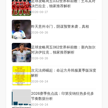
足球攻略周五032世界杯前瞻：土耳其对
决巴拉圭，独家推荐解析
2026-06-27
昨天意外冷门，阴谋预警来袭，真相
2026-06-26
足球攻略周五062世界杯前瞻：塞内加尔
对决伊拉克，独家推荐解析
2026-06-26
次元法师崛起：命运方舟韩服夏季版深度
解析
2026-06-24
2026赛季焦点战：印第安纳狂热多伦多
节奏数据分析
2026-06-24