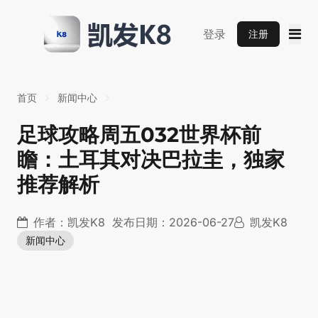
登录
注册
首页
新闻中心
足球攻略周五032世界杯前
瞻：土耳其对决巴拉圭，独家
推荐解析
作者：凯发K8 发布日期：2026-06-27
凯发K8
新闻中心