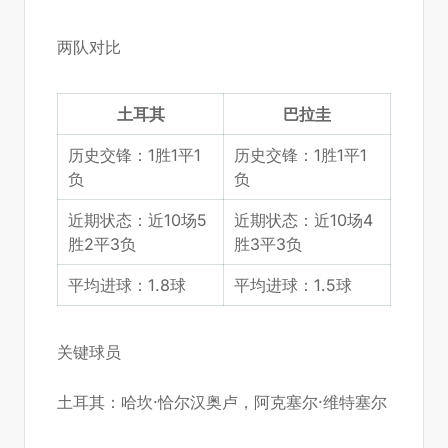
两队对比
土耳其
巴拉圭
历史交锋：1胜1平1
历史交锋：1胜1平1
负
负
近期状态：近10场5
近期状态：近10场4
胜2平3负
胜3平3负
平均进球：1.8球
平均进球：1.5球
关键球员
土耳其：哈坎·恰尔汉奥卢，阿克塞尔·维特塞尔