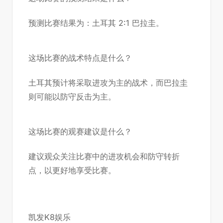
预测比赛结果为：土耳其 2:1 巴拉圭。
这场比赛的战术特点是什么？
土耳其预计将采取进攻为主的战术，而巴拉圭
则可能以防守反击为主。
这场比赛的观赛建议是什么？
建议观众关注比赛中的进攻机会和防守转折
点，以更好地享受比赛。
凯发K8娱乐