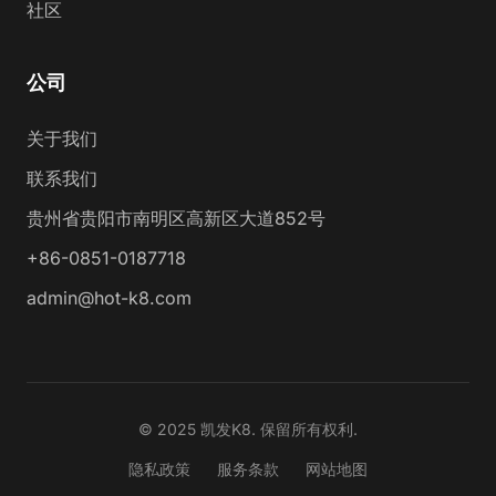
社区
公司
关于我们
联系我们
贵州省贵阳市南明区高新区大道852号
+86-0851-0187718
admin@hot-k8.com
© 2025 凯发K8. 保留所有权利.
隐私政策
服务条款
网站地图