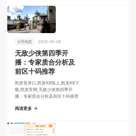
2026-05-08
公司动态
无敌少侠第四季开
播：专家质合分析及
前区十码推荐
凯发登录口,凯发K8线上,凯发K8下
载,凯发官网,无敌少侠第四季开
播：专家质合分析及前区十码推荐
阅读更多