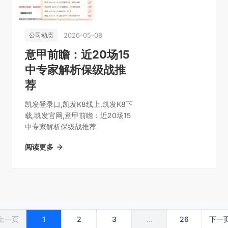
2026-05-08
公司动态
意甲前瞻：近20场15
中专家解析保级战推
荐
凯发登录口,凯发K8线上,凯发K8下
载,凯发官网,意甲前瞻：近20场15
中专家解析保级战推荐
阅读更多
上一页
1
2
3
...
26
下一