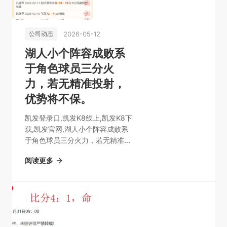
2026-05-12
公司动态
湖人小个阵容成败系
于角色球员三分火
力，若无精准投射，
优势将不保。
凯发登录口,凯发K8线上,凯发K8下
载,凯发官网,湖人小个阵容成败系
于角色球员三分火力，若无精准投
射，优势将不保。
阅读更多