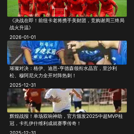
《决战在即！前纽卡老将携手美财团，竞购谢周三终局
战火升温》
2026-01-01
璀璨对决：格伊、迪恩-亨德森领衔水晶宫，里沙利
松、穆阿尼火力全开对阵热刺！
2025-12-31
辉煌战报！单场双响神助，官方颁发2025中超MVP桂
冠，卡扎伊什维利成就赛季传奇！
2025-12-31