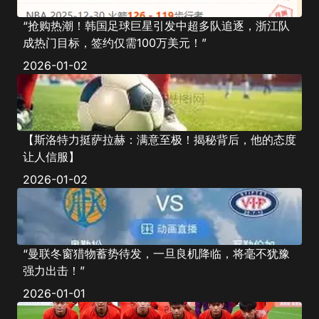
“抢购热潮！韩国足球巨星引发中超多队追逐，浙江队
成热门目标，签约仅需100万美元！”
2026-01-02
【斯洛特力挺萨拉赫：满意至极！揭秘背后，他的态度
让人信服】
2026-01-02
“曼联冬窗猎物蓄势待发，一旦良机降临，将毫不犹豫
强力出击！”
2026-01-01