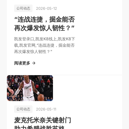
2026-05-12
公司动态
“连战连捷，掘金能否
再次爆发惊人韧性？”
凯发登录口,凯发K8线上,凯发K8下
载,凯发官网,“连战连捷，掘金能否
再次爆发惊人韧性？”
阅读更多
2026-05-11
公司动态
麦克托米奈关键射门
助力希腊战胜苏格