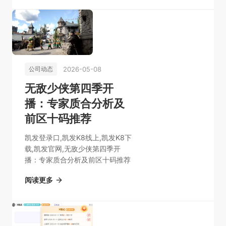
2026-05-08
公司动态
无敌少侠第四季开
播：专家质合分析及
前区十码推荐
凯发登录口,凯发K8线上,凯发K8下
载,凯发官网,无敌少侠第四季开
播：专家质合分析及前区十码推荐
阅读更多