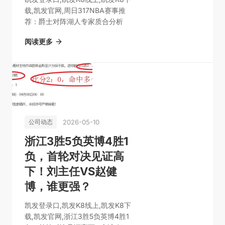
载,凯发官网,周日317NBA赛事推
荐：爵士对阵湖人专家质合分析
阅读更多
2026-05-10
公司动态
浙江3胜5负英博4胜1
负，首轮对决见证高
下！刘主任VS赵健
博，谁更强？
凯发登录口,凯发K8线上,凯发K8下
载,凯发官网,浙江3胜5负英博4胜1