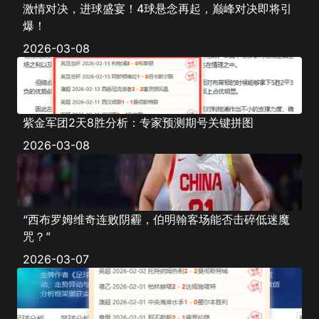
激情对决，进球盛宴！4球悬念再起，巅峰对决即将引
爆！
2026-03-08
紫金军团2天8胜分析：专家预测期号关键拼图
2026-03-08
“西布罗姆维奇连败阴霾，伯明翰客场能否击碎低迷魔
咒？”
2026-03-07