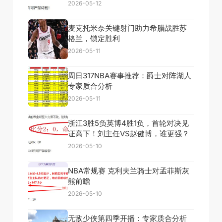
2026-05-12
麦克托米奈关键射门助力希腊战胜苏
格兰，锁定胜利
2026-05-11
周日317NBA赛事推荐：爵士对阵湖人
专家质合分析
2026-05-11
浙江3胜5负英博4胜1负，首轮对决见
证高下！刘主任VS赵健博，谁更强？
2026-05-10
NBA常规赛 克利夫兰骑士对孟菲斯灰
熊前瞻
2026-05-10
无敌少侠第四季开播：专家质合分析