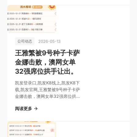
2026-05-13
公司动态
王雅繁被9号种子卡萨
金娜击败，澳网女单
32强席位拱手让出。
凯发登录口,凯发K8线上,凯发K8下
载,凯发官网,王雅繁被9号种子卡萨
金娜击败，澳网女单32强席位拱手
让出。
阅读更多