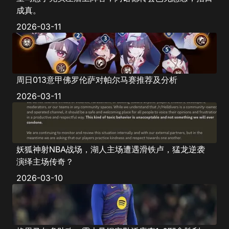
成真。
2026-03-11
周日013意甲佛罗伦萨对帕尔马赛推荐及分析
2026-03-11
妖狐神射NBA战场，湖人主场遭遇滑铁卢，猛龙逆袭
演绎主场传奇？
2026-03-10