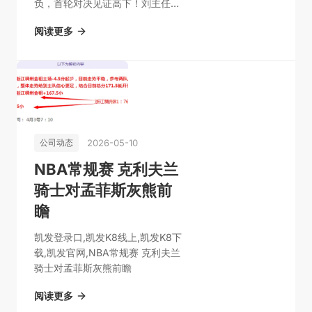
负，首轮对决见证高下！刘主任VS
赵健博，谁更强？
阅读更多
2026-05-10
公司动态
NBA常规赛 克利夫兰
骑士对孟菲斯灰熊前
瞻
凯发登录口,凯发K8线上,凯发K8下
载,凯发官网,NBA常规赛 克利夫兰
骑士对孟菲斯灰熊前瞻
阅读更多