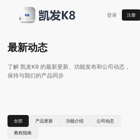
登录
注册
最新动态
了解 凯发K8 的最新更新、功能发布和公司动态，
保持与我们的产品同步
全部
产品更新
功能介绍
公司动态
教程指南