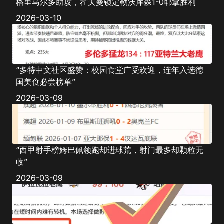
格里马尔多助攻，霍夫曼锁定勒沃库森1-0耶拿胜利
2026-03-10
“多特中文社区盛赞：校园食堂广受欢迎，连年入选德
国美食必尝榜单”
2026-03-09
“西甲射手榜姆巴佩领跑却进球荒，射门最多却颗粒无
收”
2026-03-09