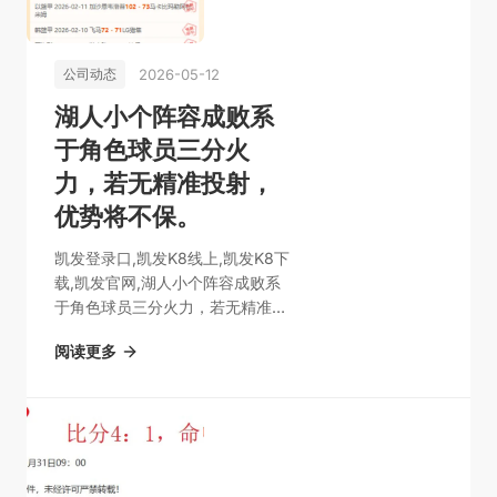
2026-05-12
公司动态
湖人小个阵容成败系
于角色球员三分火
力，若无精准投射，
优势将不保。
凯发登录口,凯发K8线上,凯发K8下
载,凯发官网,湖人小个阵容成败系
于角色球员三分火力，若无精准投
射，优势将不保。
阅读更多