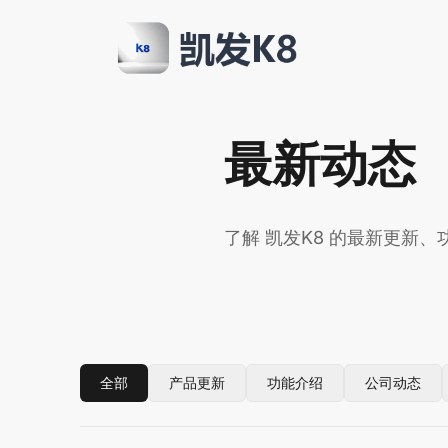
最新动态
了解 凯发K8 的最新更新
全部
产品更新
功能介绍
公司动态