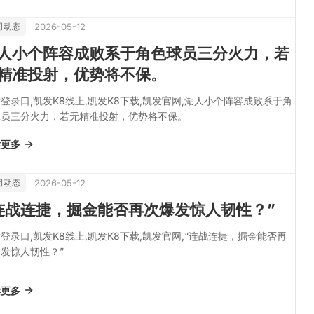
2026-05-12
司动态
人小个阵容成败系于角色球员三分火力，若
精准投射，优势将不保。
登录口,凯发K8线上,凯发K8下载,凯发官网,湖人小个阵容成败系于角
球员三分火力，若无精准投射，优势将不保。
读更多
2026-05-12
司动态
连战连捷，掘金能否再次爆发惊人韧性？”
登录口,凯发K8线上,凯发K8下载,凯发官网,“连战连捷，掘金能否再
发惊人韧性？”
读更多