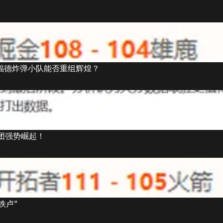
福德炸弹小队能否重组辉煌？
团强势崛起！
铁卢”