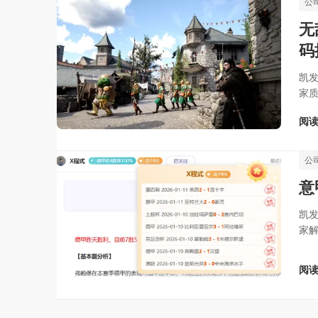
公
无
码
凯发
家
阅
公
意
凯发
家
阅