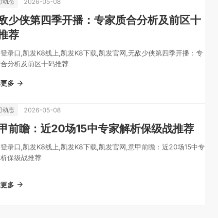
2026-05-08
司动态
敌少侠第四季开播：专家质合分析及前区十
推荐
登录口,凯发K8线上,凯发K8下载,凯发官网,无敌少侠第四季开播：专
质合分析及前区十码推荐
读更多
2026-05-08
司动态
甲前瞻：近20场15中专家解析保级战推荐
登录口,凯发K8线上,凯发K8下载,凯发官网,意甲前瞻：近20场15中专
解析保级战推荐
读更多