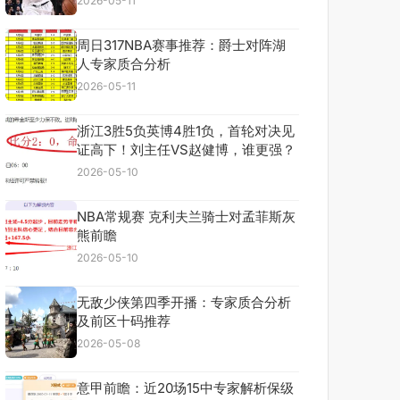
2026-05-11
周日317NBA赛事推荐：爵士对阵湖
人专家质合分析
2026-05-11
浙江3胜5负英博4胜1负，首轮对决见
证高下！刘主任VS赵健博，谁更强？
2026-05-10
NBA常规赛 克利夫兰骑士对孟菲斯灰
熊前瞻
2026-05-10
无敌少侠第四季开播：专家质合分析
及前区十码推荐
2026-05-08
意甲前瞻：近20场15中专家解析保级