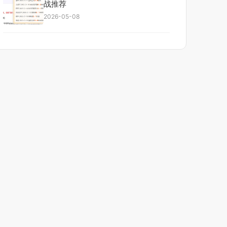
战推荐
2026-05-08