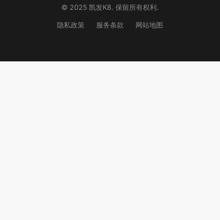
© 2025 凯发K8. 保留所有权利.
隐私政策
服务条款
网站地图