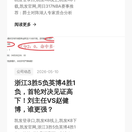
载,凯发官网,周日317NBA赛事推
荐：爵士对阵湖人专家质合分析
阅读更多
2026-05-10
公司动态
浙江3胜5负英博4胜1
负，首轮对决见证高
下！刘主任VS赵健
博，谁更强？
凯发登录口,凯发K8线上,凯发K8下
载,凯发官网,浙江3胜5负英博4胜1