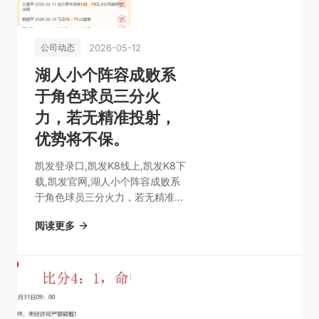
2026-05-12
公司动态
湖人小个阵容成败系
于角色球员三分火
力，若无精准投射，
优势将不保。
凯发登录口,凯发K8线上,凯发K8下
载,凯发官网,湖人小个阵容成败系
于角色球员三分火力，若无精准投
射，优势将不保。
阅读更多