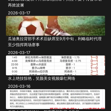
再掀波澜
2026-03-17
瓜迪奥拉背部手术术后缺席至9月中旬，利略临时代理
至少指挥两场赛事
2026-03-17
水上绝技惊艳，笑颜美女视频爆红网络
2026-03-16