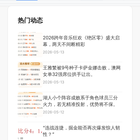
热门动态
2026跨年音乐狂欢《绝区零》盛大启
幕，两天不间断精彩
2026-05-13
王雅繁被9号种子卡萨金娜击败，澳网
女单32强席位拱手让出。
2026-05-13
湖人小个阵容成败系于角色球员三分
火力，若无精准投射，优势将不保。
2026-05-12
“连战连捷，掘金能否再次爆发惊人韧
性？”