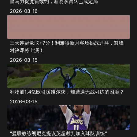
皇马力促魔笛续约，新赛季留队已成定局
2026-03-16
三天连冠豪取+7分！利雅得新月客场挑战迪拜，巅峰
对决即将上演！
2026-03-15
利物浦1.4亿欧引援维尔茨，却遭遇无战可练的困境？
2026-03-15
“曼联教练朗尼克提议英超裁判加入球队训练”