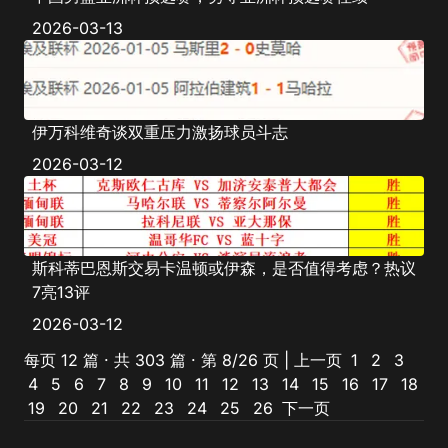
2026-03-13
伊万科维奇谈双重压力激扬球员斗志
2026-03-12
斯科蒂巴恩斯交易卡温顿或伊森，是否值得考虑？热议
7亮13评
2026-03-12
每页 12 篇 · 共 303 篇 · 第 8/26 页 |
上一页
1
2
3
4
5
6
7
8
9
10
11
12
13
14
15
16
17
18
19
20
21
22
23
24
25
26
下一页